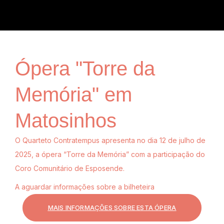
Ópera "Torre da
Memória" em
Matosinhos
O Quarteto Contratempus apresenta no dia 12 de julho de
2025, a ópera “Torre da Memória” com a participação do
Coro Comunitário de Esposende.
A aguardar informações sobre a bilheteira
MAIS INFORMAÇÕES SOBRE ESTA ÓPERA