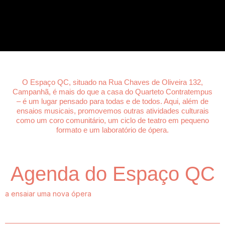
O Espaço QC, situado na Rua Chaves de Oliveira 132,
Campanhã, é mais do que a casa do Quarteto Contratempus
– é um lugar pensado para todas e de todos. Aqui, além de
ensaios musicais, promovemos outras atividades culturais
como um coro comunitário, um ciclo de teatro em pequeno
formato e um laboratório de ópera.
Agenda do Espaço QC
a ensaiar uma nova ópera